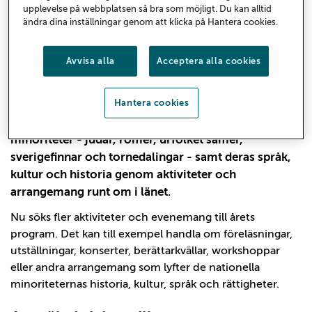
upplevelse på webbplatsen så bra som möjligt. Du kan alltid
ändra dina inställningar genom att klicka på Hantera cookies.
Minoritetsveckan 2026 – var
med och bidra till programmet
Avvisa alla
Acceptera alla cookies
Den 28 september–4 oktober arrangeras
Hantera cookies
Minoritetsveckan i Gävleborg. Under veckan
uppmärksammas Sveriges fem nationella
minoriteter - judar, romer, urfolket samer,
sverigefinnar och tornedalingar - samt deras språk,
kultur och historia genom aktiviteter och
arrangemang runt om i länet.
Nu söks fler aktiviteter och evenemang till årets
program. Det kan till exempel handla om föreläsningar,
utställningar, konserter, berättarkvällar, workshoppar
eller andra arrangemang som lyfter de nationella
minoriteternas historia, kultur, språk och rättigheter.