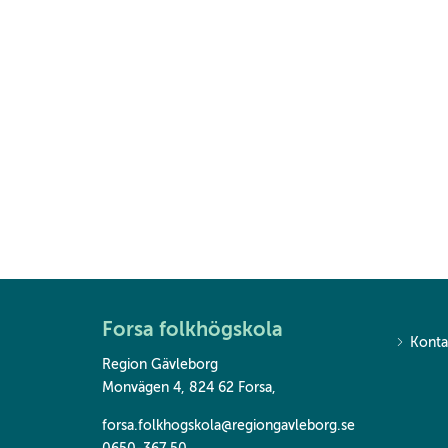
Forsa folkhögskola
Konta
Region Gävleborg
Monvägen 4, 824 62 Forsa
,
forsa.folkhogskola@regiongavleborg.se