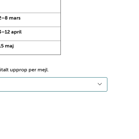
2–8 mars
3–12 april
15 maj
talt upprop per mejl.