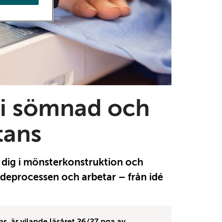
 i sömnad och
tans
a dig i mönsterkonstruktion och
deprocessen och arbetar – från idé
s är vilande läsåret 26/27 pga av