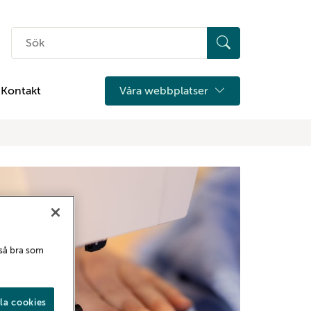
Sök
på
hemsidan
Kontakt
Våra webbplatser
 så bra som
la cookies