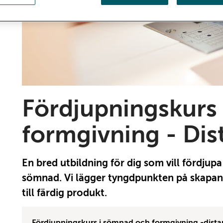
Fördjupningskurs
formgivning - Dis
En bred utbildning för dig som vill fördjup
sömnad. Vi lägger tyngdpunkten på skapan
till färdig produkt.
Fördjupningskurs i sömnad och formgivning -distan