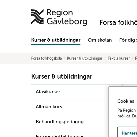
Forsa folkh
Kurser & utbildningar
Om skolan
För dig
Forsa folkhögskola
Kurser & utbildningar
Textila kurser
F
Kurser & utbildningar
Afasikurser
Cookies
Allmän kurs
På Region 
möjligt. D
Behandlingspedagog
Hantera
Fotografiutbildningar