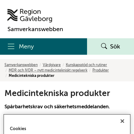
Samverkanswebben
Meny
Sök
Samverkanswebben
Vårdgivare
Kunskapsstöd och rutiner
MDR och IVDR – nytt medicintekniskt regelverk
Produkter
Medicintekniska produkter
Medicintekniska produkter
Spårbarhetskrav och säkerhetsmeddelanden.
Kontakt
Cookies
Har du frågor som rör regelverket?