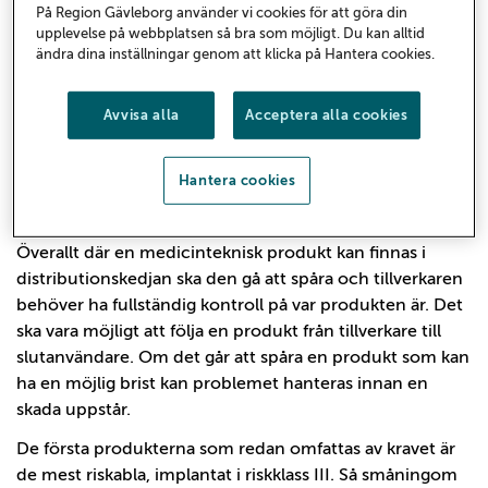
På Region Gävleborg använder vi cookies för att göra din
Anders Blix, regulatorisk ansvarig
upplevelse på webbplatsen så bra som möjligt. Du kan alltid
PRRC@regiongavleborg.se
ändra dina inställningar genom att klicka på Hantera cookies.
Avvisa alla
Acceptera alla cookies
Spårbarhetskravet är ett av de krav som genom de nya
Hantera cookies
förordningarna påverkar Region Gävleborg i stor
utsträckning.
Överallt där en medicinteknisk produkt kan finnas i
distributionskedjan ska den gå att spåra och tillverkaren
behöver ha fullständig kontroll på var produkten är. Det
ska vara möjligt att följa en produkt från tillverkare till
slutanvändare. Om det går att spåra en produkt som kan
ha en möjlig brist kan problemet hanteras innan en
skada uppstår.
De första produkterna som redan omfattas av kravet är
de mest riskabla, implantat i riskklass III. Så småningom