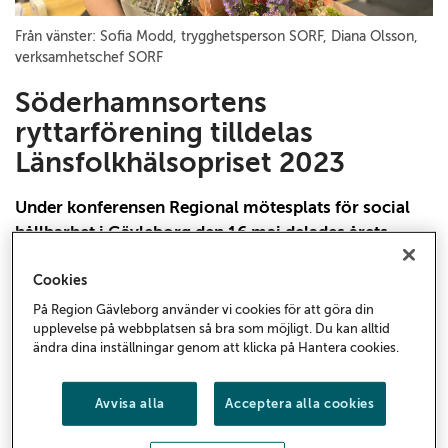
Från vänster: Sofia Modd, trygghetsperson SORF, Diana Olsson,
verksamhetschef SORF
Söderhamnsortens
ryttarförening tilldelas
Länsfolkhälsopriset 2023
Under konferensen Regional mötesplats för social
hållbarhet i Gävleborg den 16 maj delades årets
Länsfolkhälsopris ut. Priset delas årligen ut av
Cookies
Nätverk för strategiskt folkhälsoarbete i Gävleborg
till en aktör som arbetar hälsofrämjande, verkar för
På Region Gävleborg använder vi cookies för att göra din
upplevelse på webbplatsen så bra som möjligt. Du kan alltid
samverkan mellan olika aktörer, har ett tydligt syfte,
ändra dina inställningar genom att klicka på Hantera cookies.
mål och hållbarhet över tid och som väntas bidra till
utjämning av ojämlikhet i hälsa.
Avvisa alla
Acceptera alla cookies
I år gick priset till Söderhamnsortens ryttarförening
(SORF). Enligt motiveringen driver föreningen en