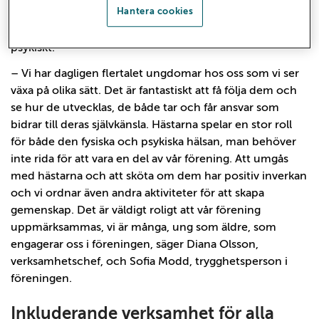
Hantera cookies
betydande ungdomsgård i kombination med lärande
och hälsofrämjande utveckling, både fysiskt och
psykiskt.
– Vi har dagligen flertalet ungdomar hos oss som vi ser
växa på olika sätt. Det är fantastiskt att få följa dem och
se hur de utvecklas, de både tar och får ansvar som
bidrar till deras självkänsla. Hästarna spelar en stor roll
för både den fysiska och psykiska hälsan, man behöver
inte rida för att vara en del av vår förening. Att umgås
med hästarna och att sköta om dem har positiv inverkan
och vi ordnar även andra aktiviteter för att skapa
gemenskap. Det är väldigt roligt att vår förening
uppmärksammas, vi är många, ung som äldre, som
engagerar oss i föreningen, säger Diana Olsson,
verksamhetschef, och Sofia Modd, trygghetsperson i
föreningen.
Inkluderande verksamhet för alla