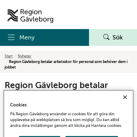
Meny
Sök
Start
Nyheter
Region Gävleborg betalar arbetsskor för personal som behöver dem i
jobbet
Region Gävleborg betalar
arbetsskor för personal som
behöver dem i jobbet
Cookies
På Region Gävleborg använder vi cookies för att göra din
Medarbetare i Region Gävleborg som behöver
upplevelse på webbplatsen så bra som möjligt. Du kan alltid
särskilda arbetsskor i sitt arbete kommer nu att få
ändra dina inställningar genom att klicka på Hantera cookies.
dem betalda av arbetsgivaren. Satsningen ska bidra