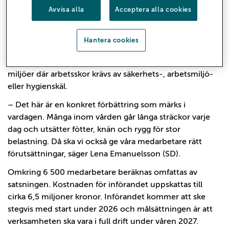
till en bättre arbetsmiljö, minska risken för
Avvisa alla
Acceptera alla cookies
arbetsskador och stärka Region Gävleborg som
arbetsgivare.
Hantera cookies
Beslutet har fattats av regionstyrelsen och gäller
medarbetare som använder arbetskläder och arbetar i
miljöer där arbetsskor krävs av säkerhets-, arbetsmiljö-
eller hygienskäl.
– Det här är en konkret förbättring som märks i
vardagen. Många inom vården går långa sträckor varje
dag och utsätter fötter, knän och rygg för stor
belastning. Då ska vi också ge våra medarbetare rätt
förutsättningar, säger Lena Emanuelsson (SD).
Omkring 6 500 medarbetare beräknas omfattas av
satsningen. Kostnaden för införandet uppskattas till
cirka 6,5 miljoner kronor. Införandet kommer att ske
stegvis med start under 2026 och målsättningen är att
verksamheten ska vara i full drift under våren 2027.