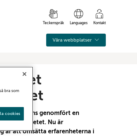
Teckenspråk
Languages
Kontakt
Våra webbplatser
ka det
arbetet
 så bra som
r tillsammans genomfört en
la cookies
eventiva arbetet. Nu är
g är att omsätta erfarenheterna i