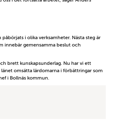
d oss i det fortsatta arbetet, säger Anders
påbörjats i olika verksamheter. Nästa steg är
r som innebär gemensamma beslut och
och brett kunskapsunderlag. Nu har vi ett
 länet omsätta lärdomarna i förbättringar som
nchef i Bollnäs kommun.