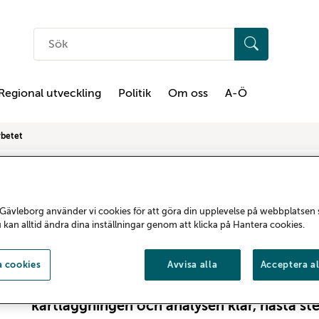
Sök
på
hemsidan
Regional utveckling
Politik
Om oss
A-Ö
rbetet
Lärdomar ska stär
suicidpreventiva 
Gävleborg använder vi cookies för att göra din upplevelse på webbplatsen
u kan alltid ändra dina inställningar genom att klicka på Hantera cookies.
Region Gävleborg och Bollnäs kommun ha
 cookies
Avvisa alla
Acceptera al
utredning med syfte att stärka det suicidpr
kartläggningen och analysen klar, nästa ste