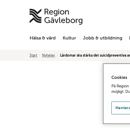
Hälsa & vård
Kultur
Jobb & utbildning
Start
Nyheter
Lärdomar ska stärka det suicidpreventiva a
Cookies
På Region 
möjligt. D
Hantera