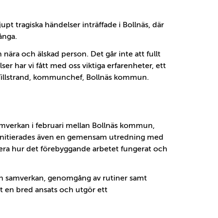
upt tragiska händelser inträffade i Bollnäs, där
ånga.
nära och älskad person. Det går inte att fullt
ser har vi fått med oss viktiga erfarenheter, ett
 Tillstrand, kommunchef, Bollnäs kommun.
amverkan i februari mellan Bollnäs kommun,
de initierades även en gemensam utredning med
ysera hur det förebyggande arbetet fungerat och
ån samverkan, genomgång av rutiner samt
tt en bred ansats och utgör ett