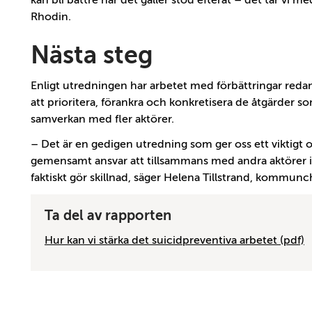
kan bli bättre när det gäller stöd efteråt – det tar vi me
Rhodin.
Nästa steg
Enligt utredningen har arbetet med förbättringar redan 
att prioritera, förankra och konkretisera de åtgärde
samverkan med fler aktörer.
– Det är en gedigen utredning som ger oss ett viktigt 
gemensamt ansvar att tillsammans med andra aktörer i
faktiskt gör skillnad, säger Helena Tillstrand, kommu
Ta del av rapporten
Hur kan vi stärka det suicidpreventiva arbetet (pdf)