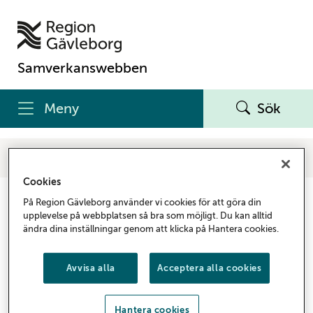
Samverkanswebben
Meny
Sök
Samverkanswebben
Vårdgivare
Kunskapsstöd och rutiner
Cancer
Vårdens struktur
Standardiserade vårdförlopp (SVF)
Gynekologi
Cookies
Gynekologi
På Region Gävleborg använder vi cookies för att göra din
upplevelse på webbplatsen så bra som möjligt. Du kan alltid
ändra dina inställningar genom att klicka på Hantera cookies.
Gynekologisk cancer är cancer i de kvinnliga
könsorganen, det vill säga i äggstockar, äggledare,
Avvisa alla
Acceptera alla cookies
livmoder, livmoderhals, slida och blygdläppar. Varje
år insjuknar cirka 3 000 kvinnor i Sverige.
Hantera cookies