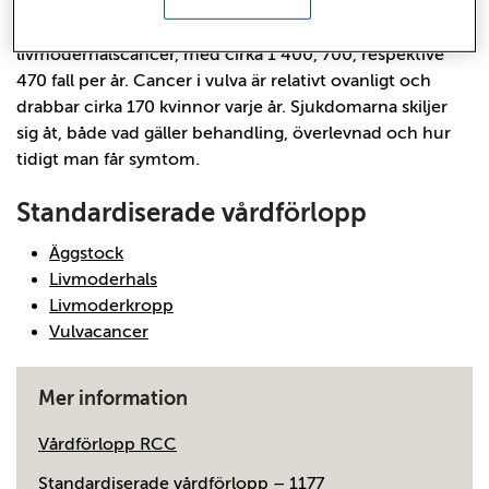
De tre vanligaste formerna av gynekologisk cancer är
livmoderkroppscancer, äggstockscancer och
livmoderhalscancer, med cirka 1 400, 700, respektive
470 fall per år. Cancer i vulva är relativt ovanligt och
drabbar cirka 170 kvinnor varje år. Sjukdomarna skiljer
sig åt, både vad gäller behandling, överlevnad och hur
tidigt man får symtom.
Standardiserade vårdförlopp
Äggstock
Livmoderhals
Livmoderkropp
Vulvacancer
Mer information
Vårdförlopp RCC
Standardiserade vårdförlopp – 1177