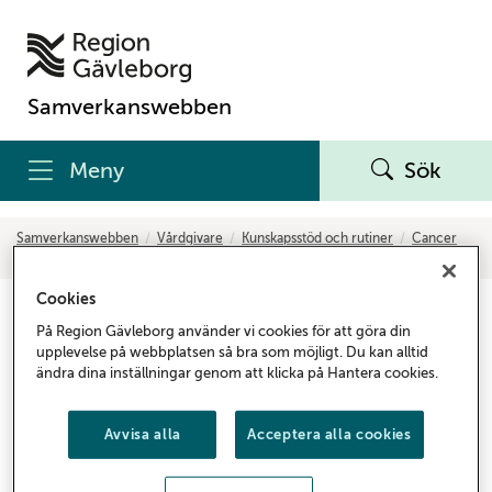
Samverkanswebben
Meny
Sök
Samverkanswebben
Vårdgivare
Kunskapsstöd och rutiner
Cancer
Prevention och tidig upptäckt
Cookies
Prevention och tidig upptäckt
På Region Gävleborg använder vi cookies för att göra din
– cancersjukdomar
upplevelse på webbplatsen så bra som möjligt. Du kan alltid
ändra dina inställningar genom att klicka på Hantera cookies.
Förebyggande insatser är viktiga för att minska
förekomsten av cancer. Cancersjukdomar kan
Avvisa alla
Acceptera alla cookies
upptäckas tidigt genom uppmärksammande av
tidiga symtom, så kallade alarmsymtom samt