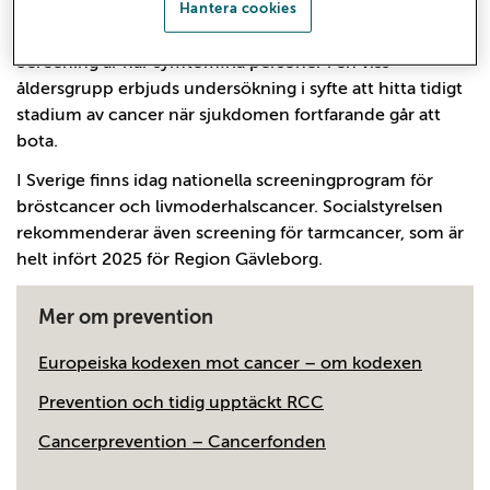
Hantera cookies
genom screening.
Screening är när symtomfria personer i en viss
åldersgrupp erbjuds undersökning i syfte att hitta tidigt
stadium av cancer när sjukdomen fortfarande går att
bota.
I Sverige finns idag nationella screeningprogram för
bröstcancer och livmoderhalscancer. Socialstyrelsen
rekommenderar även screening för tarmcancer, som är
helt infört 2025 för Region Gävleborg.
Mer om prevention
Europeiska kodexen mot cancer – om kodexen
Prevention och tidig upptäckt RCC
Cancerprevention – Cancerfonden