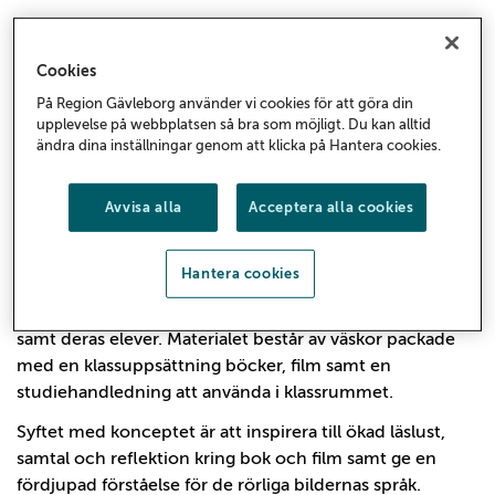
Cookies
På Region Gävleborg använder vi cookies för att göra din
upplevelse på webbplatsen så bra som möjligt. Du kan alltid
ändra dina inställningar genom att klicka på Hantera cookies.
Avvisa alla
Acceptera alla cookies
Hantera cookies
”Läs en film” är ett praktiskt och pedagogiskt material
som riktar sig till pedagoger i förskola upp till gymnasiet
samt deras elever. Materialet består av väskor packade
med en klassuppsättning böcker, film samt en
studiehandledning att använda i klassrummet.
Syftet med konceptet är att inspirera till ökad läslust,
samtal och reflektion kring bok och film samt ge en
fördjupad förståelse för de rörliga bildernas språk.