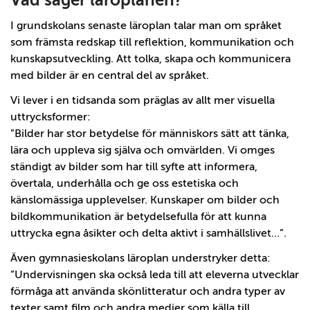
Vad säger läroplanen?
I grundskolans senaste läroplan talar man om språket
som främsta redskap till reflektion, kommunikation och
kunskapsutveckling. Att tolka, skapa och kommunicera
med bilder är en central del av språket.
Vi lever i en tidsanda som präglas av allt mer visuella
uttrycksformer:
”Bilder har stor betydelse för människors sätt att tänka,
lära och uppleva sig själva och omvärlden. Vi omges
ständigt av bilder som har till syfte att informera,
övertala, underhålla och ge oss estetiska och
känslomässiga upplevelser. Kunskaper om bilder och
bildkommunikation är betydelsefulla för att kunna
uttrycka egna åsikter och delta aktivt i samhällslivet…”.
Även gymnasieskolans läroplan understryker detta:
”Undervisningen ska också leda till att eleverna utvecklar
förmåga att använda skönlitteratur och andra typer av
texter samt film och andra medier som källa till