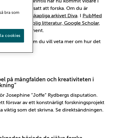
h forskning härintill har nu kommit vidare i
dling har fortsatt att forska. Om du är
 så bra som
 digitala vetenskapliga arkivet Diva
. I
PubMed
för vetenskaplig litteratur, Google Scholar,
kademiska dokument.
la cookies
ar att söka på om du vill veta mer om hur det
t.
l på mångfalden och kreativiteten i
skning”
för Josephine ”Joffe” Rydbergs disputation.
tt försvar av ett konstnärligt forskningsprojekt
ika viktig som det skrivna. Se direktsändningen.