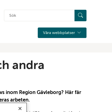
Sök
på
hemsidan
Våra webbplatser
ch andra
ivs inom Region Gävleborg? Här får
eras arbeten.