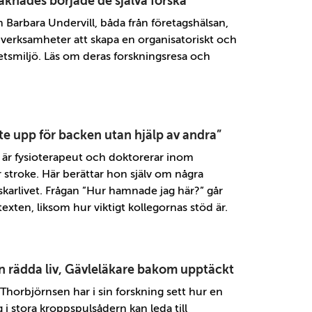
aknades började de själva forska
 Barbara Undervill, båda från företagshälsan,
ll verksamheter att skapa en organisatoriskt och
betsmiljö. Läs om deras forskningsresa och
e upp för backen utan hjälp av andra”
 är fysioterapeut och doktorerar inom
r stroke. Här berättar hon själv om några
skarlivet. Frågan ”Hur hamnade jag här?” går
texten, liksom hur viktigt kollegornas stöd är.
n rädda liv, Gävleläkare bakom upptäckt
Thorbjörnsen har i sin forskning sett hur en
i stora kroppspulsådern kan leda till