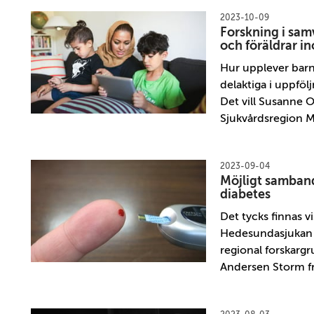
2023-10-09
Forskning i samv
och föräldrar 
Hur upplever barn
delaktiga i uppfö
Det vill Susanne 
Sjukvårdsregion Me
2023-09-04
Möjligt samban
diabetes
Det tycks finnas 
Hedesundasjukan o
regional forskarg
Andersen Storm f