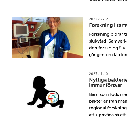
2023-12-12
Forskning i sam
Forskning bidrar t
sjukvård. Samverk
den forskning Sju
gången om lärdom
2023-11-10
Nyttiga bakterie
immunförsvar
Barn som föds med 
bakterier från m
regional forsknin
att uppväga så att 