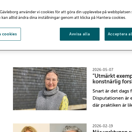
Tips! Många av de som berättar om sin forskarvardag oc
processen, och några av de som berättade om sin avhan
Gävleborg använder vi cookies för att göra din upplevelse på webbplatsen
intresserad av vad de kommit fram till kan du söka
i det
u kan alltid ändra dina inställningar genom att klicka på Hantera cookies.
kan du hitta medicinska artiklar. Även
Googles sökmotor 
kan vara användbart för att hitta vetenskapliga och a
 cookies
Avvisa alla
Acceptera al
I respektive artikel hittar du namn och andra parametr
har gått till exempel med ett specifikt forskningsprojek
2026-05-07
”Utmärkt exempe
konstnärlig for
Snart är det dags 
Disputationen är e
där praktiken är l
2026-02-19