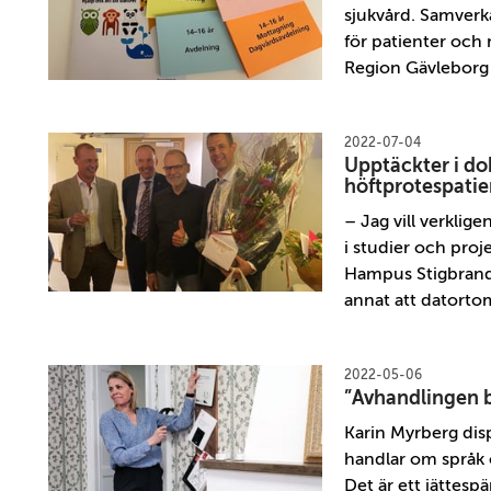
sjukvård. Samverka
för patienter och
Region Gävleborg 
2022-07-04
Upptäckter i do
höftprotespatie
– Jag vill verkli
i studier och proje
Hampus Stigbrand,
annat att datortom
2022-05-06
”Avhandlingen b
Karin Myrberg dis
handlar om språk
Det är ett jättesp