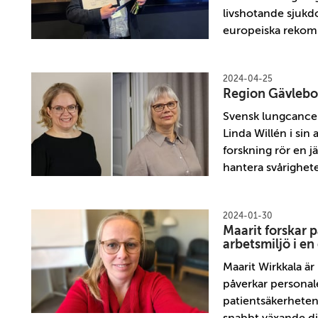
livshotande sjukdo
europeiska rekom
2024-04-25
Region Gävlebor
Svensk lungcancervå
Linda Willén i si
forskning rör en j
hantera svårighete
2024-01-30
Maarit forskar p
arbetsmiljö i en 
Maarit Wirkkala är 
påverkar personal
patientsäkerheten,
snabbt växande di