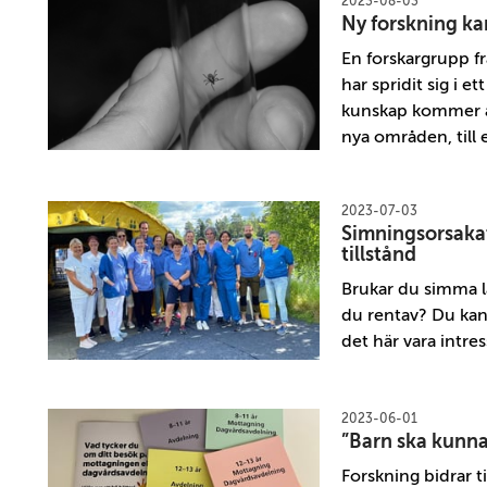
2023-08-03
Ny forskning k
En forskargrupp f
har spridit sig i 
kunskap kommer at
nya områden, till
2023-07-03
Simningsorsakat
tillstånd
Brukar du simma l
du rentav? Du kan
det här vara intres
2023-06-01
”Barn ska kunna 
Forskning bidrar t