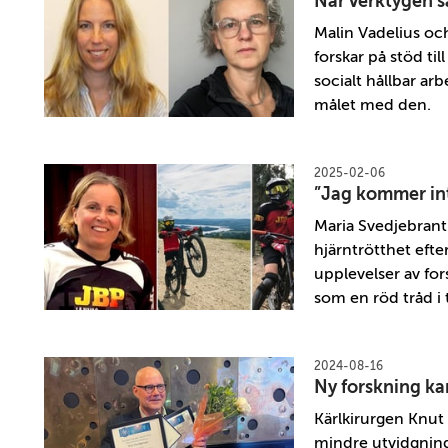
När verktygen s
Malin Vadelius och
forskar på stöd ti
socialt hållbar ar
målet med den.
2025-02-06
”Jag kommer int
Maria Svedjebrant
hjärntrötthet efte
upplevelser av for
som en röd tråd i 
2024-08-16
Ny forskning ka
Kärlkirurgen Knut 
mindre utvidgning 