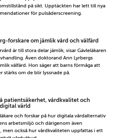
mstillstånd på sikt. Upptäckten har lett till nya
mendationer för pulsåderscreening.
g-forskare om jämlik vård och välfärd
rd är till stora delar jämlik, visar Gävleläkaren
n avhandling. Även doktorand Ann Lyrbergs
ämlik välfärd. Hon säger att barns förmåga att
r stärks om de blir lyssnade på.
å patientsäkerhet, vårdkvalitet och
digital värld
läkare och forskar på hur digitala vårdalternativ
ens arbetsmiljö och därigenom även
 men också hur vårdkvaliteten uppfattas i ett
gitalt vårdutbud.