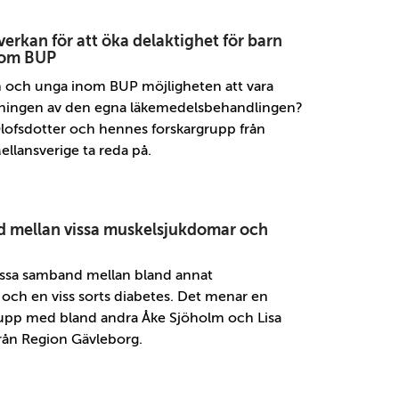
erkan för att öka delaktighet för barn
inom BUP
 och unga inom BUP möjligheten att vara
ljningen av den egna läkemedelsbehandlingen?
Olofsdotter och hennes forskargrupp från
llansverige ta reda på.
d mellan vissa muskelsjukdomar och
vissa samband mellan bland annat
ch en viss sorts diabetes. Det menar en
rupp med bland andra Åke Sjöholm och Lisa
rån Region Gävleborg.