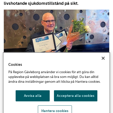
livshotande sjukdomstillstånd på sikt.
Cookies
Upptäckten har publicerats i doktorsavhandlingen
På Region Gävleborg använder vi cookies för att göra din
Aspects of subaneurysmal aortas in a screening setting
upplevelse på webbplatsen så bra som möjligt. Du kan alltid
(pdf)
och har nu lett till nya rekommendationer för
ändra dina inställningar genom att klicka på Hantera cookies.
pulsåderscreening i både Sverige och Europa. Knut
Thorbjørnsen har fått flera vetenskapliga priser för sin
Avvisa alla
Acceptera alla cookies
forskning.
Pulsåderbråck i buken är en livshotande sjukdom som
Hantera cookies