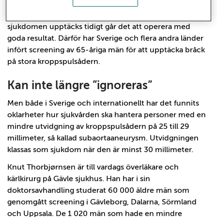
drabbar främst äldre män. För de män där
pulsåderbråcket brister avlider åtta av tio personer. Om
sjukdomen upptäcks tidigt går det att operera med
goda resultat. Därför har Sverige och flera andra länder
infört screening av 65-åriga män för att upptäcka bråck
på stora kroppspulsådern.
Kan inte längre ”ignoreras”
Men både i Sverige och internationellt har det funnits
oklarheter hur sjukvården ska hantera personer med en
mindre utvidgning av kroppspulsådern på 25 till 29
millimeter, så kallad subaortaaneurysm. Utvidgningen
klassas som sjukdom när den är minst 30 millimeter.
Knut Thorbjørnsen är till vardags överläkare och
kärlkirurg på Gävle sjukhus. Han har i sin
doktorsavhandling studerat 60 000 äldre män som
genomgått screening i Gävleborg, Dalarna, Sörmland
och Uppsala. De 1 020 män som hade en mindre