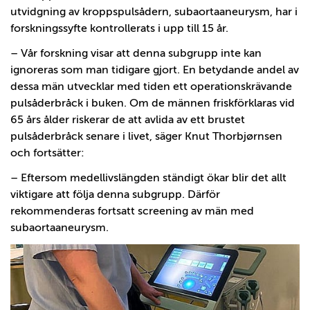
utvidgning av kroppspulsådern, subaortaaneurysm, har i
forskningssyfte kontrollerats i upp till 15 år.
– Vår forskning visar att denna subgrupp inte kan
ignoreras som man tidigare gjort. En betydande andel av
dessa män utvecklar med tiden ett operationskrävande
pulsåderbråck i buken. Om de männen friskförklaras vid
65 års ålder riskerar de att avlida av ett brustet
pulsåderbråck senare i livet, säger Knut Thorbjørnsen
och fortsätter:
– Eftersom medellivslängden ständigt ökar blir det allt
viktigare att följa denna subgrupp. Därför
rekommenderas fortsatt screening av män med
subaortaaneurysm.