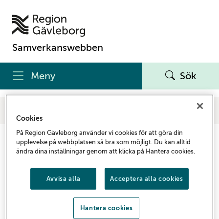
Samverkanswebben
Meny
Sök
Samverkanswebben
Forskning & utbildning
Forskning och utveckling
Forskningsfinansiering
Cookies
På Region Gävleborg använder vi cookies för att göra din
Forskningsfinansiering
upplevelse på webbplatsen så bra som möjligt. Du kan alltid
ändra dina inställningar genom att klicka på Hantera cookies.
Anställda i Region Gävleborg kan söka interna medel
för forskning. Det finns flera olika
Avvisa alla
Acceptera alla cookies
finansieringsmöjligheter. Mer information om
medlen hittar du under respektive flik.
Hantera cookies