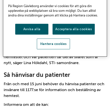
Gävleborg samlar därmed tjänsten i hälso- och
På Region Gävleborg använder vi cookies för att göra din
sjukvårdens egna kanaler och genomför
upplevelse på webbplatsen så bra som möjligt. Du kan alltid
provtagningen i egen regi.
ändra dina inställningar genom att klicka på Hantera cookies.
För invånarna fungerar testningen på samma sätt som
Avvisa alla
Acceptera alla cookies
tidigare. Den som vill testa sig loggar in på 1177.se eller
Min vård Gävleborg, beställer ett testkit för
hemprovtagning och skickar sedan in provet för analys.
Hantera cookies
– Vården fungerar som tidigare – det är bara vägen in till
hemtestet och var patienten tar del av svaret som är
nytt, säger Lina Hökdahl, STI-samordnare.
Så hänvisar du patienter
Från och med 15 juni behöver du hänvisa patienter och
invånare till 1177.se för information och beställning av
hemtest.
Informera om att de kan: