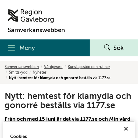
Samverkanswebben
Meny
Sök
Samverkanswebben
Vårdgivare
Kunskapsstöd och rutiner
Smittskydd
Nyheter
Nytt: hemtest för klamydia och gonorré beställs via 1177.se
Nytt: hemtest för klamydia och
gonorré beställs via 1177.se
Från och med 15 juni är det via 1177.se och Min vård
Gävleborg som länets invånare och patienter kan
beställa hemtest för klamydia och gonorré. Region
Cookies