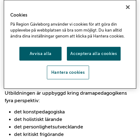
sker kontinuerliga samtal och praktiska övningar för
att utveckla ett reflekterande och tryggt ledarskap.
Cookies
På Region Gävleborg använder vi cookies för att göra din
Dramapedagogik utgår från teaterns formspråk men
upplevelse på webbplatsen så bra som möjligt. Du kan alltid
även från andra estetiska uttryck och metoder.
ändra dina inställningar genom att klicka på Hantera cookies.
Studierna baseras på dramapedagogikens didaktik, teori,
historia samt aktuell forskning.
Avvisa alla
Acceptera alla cookies
Undervisningen bygger på ett upplevelsebaserat lärande
samt innehåller både teoretiska och praktiska moment.
Hantera cookies
Utbildningen bedrivs på heltid med en arbetsinsats på
40 timmar i veckan.
Utbildningen är uppbyggd kring dramapedagogikens
fyra perspektiv:
det konstpedagogiska
det holistiskt lärande
det personlighetsutvecklande
det kritiskt frigörande