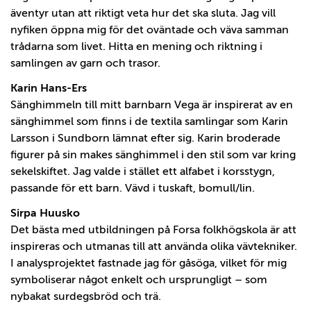
äventyr utan att riktigt veta hur det ska sluta. Jag vill
nyfiken öppna mig för det oväntade och väva samman
trådarna som livet. Hitta en mening och riktning i
samlingen av garn och trasor.
Karin Hans-Ers
Sänghimmeln till mitt barnbarn Vega är inspirerat av en
sänghimmel som finns i de textila samlingar som Karin
Larsson i Sundborn lämnat efter sig. Karin broderade
figurer på sin makes sänghimmel i den stil som var kring
sekelskiftet. Jag valde i stället ett alfabet i korsstygn,
passande för ett barn. Vävd i tuskaft, bomull/lin.
Sirpa Huusko
Det bästa med utbildningen på Forsa folkhögskola är att
inspireras och utmanas till att använda olika vävtekniker.
I analysprojektet fastnade jag för gåsöga, vilket för mig
symboliserar något enkelt och ursprungligt – som
nybakat surdegsbröd och trä.