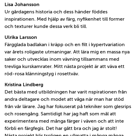
Lisa Johansson
Ur gårdagens historia och dess händer föddes
inspirationen. Med hjälp av färg, nyfikenhet till former
och texturer kunde dessa verk bli till.
Ulrika Larsson
Färgglada badlakan i kräpp och en filt i kypertvariation
var årets roligaste utmaningar. Att lära mig en massa nya
saker och utvecklas inom vävning tillsammans med
trevliga kurskamrater. Mitt nästa projekt är att väva ett
röd-rosa klänningstyg i rosettväv.
Kristina Lindberg
Det bästa med utbildningen har varit nspirationen från
andra deltagare och modet att våga när man har stöd
från vår lärare. Jag har fokuserat på tekniker som glesrips
och rosengång. Samtidigt har jag haft som mål att
experimentera med många färger i väven och att inte
förbli en färgfegis. Det har gått bra och jag är stolt!
Nästa projekt blir troligen en ullmatta i många många