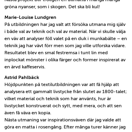
gröna nyanser, som i skogen. Det ska bli kul!
Marie-Louise Lundgren
På utbildningen har jag valt att försöka utmana mig själv
i både val av teknik och val av material. När vi skulle välja
en väv att analyser föll valet på en duk i munkabälte – en
teknik jag har vävt förr men som jag ville utforska vidare.
Resultatet blev en smal festremsa i tunt lin med
inplockat mönster i olika färger och former inspirerat av
en ärvd kaffeservis.
Astrid Pahlbäck
Höjdpunkten på textilutbildningen var att få hjälp att
analysera ett gammalt livstycke från slutet av 1800-talet;
vilket material och teknik som har använts, hur är
livstycket konstruerat och sytt, med mera, och att sen
även få väva en kopia.
Nästa utmaning var inspirationsväven där jag valde att
göra en matta i rosengång. Efter många turer känner jag