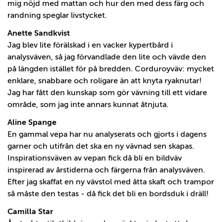
mig nöjd med mattan och hur den med dess färg och
randning speglar livstycket.
Anette Sandkvist
Jag blev lite förälskad i en vacker kypertbård i
analysväven, så jag förvandlade den lite och vävde den
på längden istället för på bredden. Corduroyväv: mycket
enklare, snabbare och roligare än att knyta ryaknutar!
Jag har fått den kunskap som gör vävning till ett vidare
område, som jag inte annars kunnat åtnjuta.
Aline Spange
En gammal vepa har nu analyserats och gjorts i dagens
garner och utifrån det ska en ny vävnad sen skapas.
Inspirationsväven av vepan fick då bli en bildväv
inspirerad av årstiderna och färgerna från analysväven.
Efter jag skaffat en ny vävstol med åtta skaft och trampor
så måste den testas - då fick det bli en bordsduk i dräll!
Camilla Star