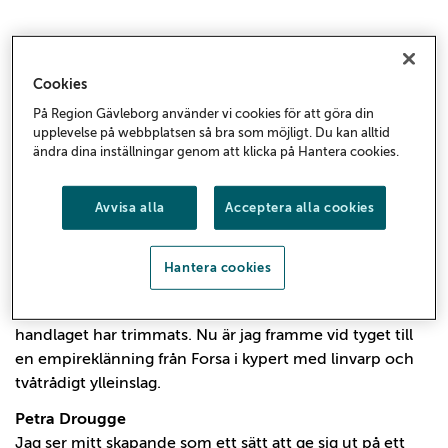
Cookies
På Region Gävleborg använder vi cookies för att göra din
upplevelse på webbplatsen så bra som möjligt. Du kan alltid
ändra dina inställningar genom att klicka på Hantera cookies.
Läs kursdeltagarnas ord:
Avvisa alla
Acceptera alla cookies
Åsemi Byström
Jag ville gå vävutbildningen för att lära mig att väva
Hantera cookies
folkdräktstyg efter gamla förlagor. Tjocka garner och
tuskaft har följts av tunnare garner och kypert där
handlaget har trimmats. Nu är jag framme vid tyget till
en empireklänning från Forsa i kypert med linvarp och
tvåtrådigt ylleinslag.
Petra Drougge
Jag ser mitt skapande som ett sätt att ge sig ut på ett