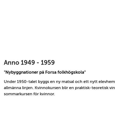
embed
.
Anno 1949 - 1959
"Nybyggnationer på Forsa folkhögskola"
Under 1950-talet byggs en ny matsal och ett nytt elevhem, 
allmänna linjen. Kvinnokursen blir en praktisk-teoretisk vi
sommarkursen för kvinnor.