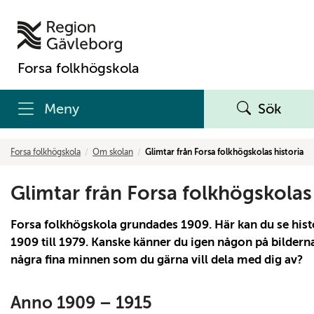
Forsa folkhögskola
Meny
Sök
Get 10% off diamond wedding and engagement rings
Get 10% off diamond wedding and engagement rings
Get 10% off diamond wedding and engagement rings
Get 10% off diamond wedding and engagement rings
Get 10% off diamond wedding and engagement rings
Get 10% off diamond wedding and engagement rings
Get 10% off diamond wedding and engagement rings
Forsa folkhögskola
Om skolan
Glimtar från Forsa folkhögskolas historia
Glimtar från Forsa folkhögskolas 
Forsa folkhögskola grundades 1909. Här kan du se histo
1909 till 1979. Kanske känner du igen någon på bilderna
några fina minnen som du gärna vill dela med dig av?
Anno 1909 – 1915