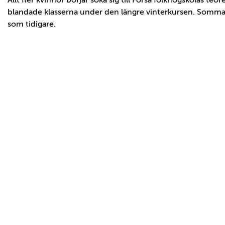
Allt fler kvinnor börjar söka sig till Forsa folkhögskolas teore
blandade klasserna under den längre vinterkursen. Sommar
som tidigare.
Powered
by
flickr
embed
.