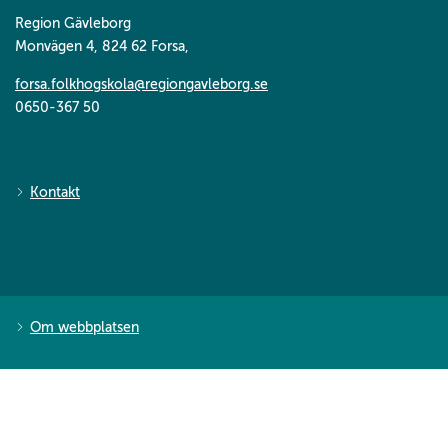
Region Gävleborg
Monvägen 4, 824 62 Forsa
,
forsa.folkhogskola@regiongavleborg.se
0650-367 50
Powered
by
Kontakt
flickr
embed
.
Om webbplatsen