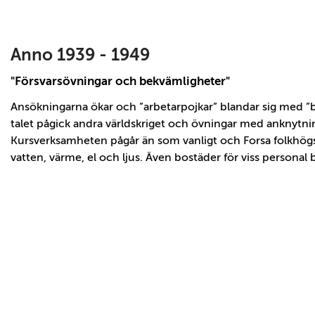
Anno 1939 - 1949
"Försvarsövningar och bekvämligheter"
Ansökningarna ökar och ”arbetarpojkar” blandar sig med 
talet pågick andra världskriget och övningar med anknytning
Kursverksamheten pågår än som vanligt och Forsa folkhög
vatten, värme, el och ljus. Även bostäder för viss personal 
Powered
by
flickr