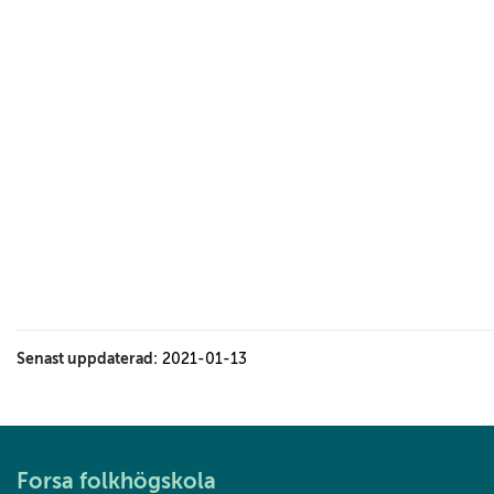
flickr
embed
.
Senast uppdaterad:
2021-01-13
Forsa folkhögskola