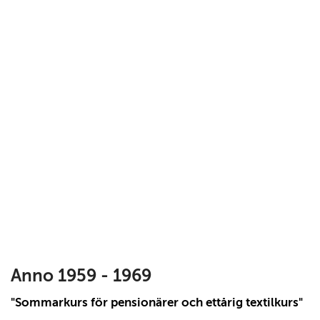
Powered
by
flickr
embed
.
Anno 1959 - 1969
"Sommarkurs för pensionärer och ettårig textilkurs"