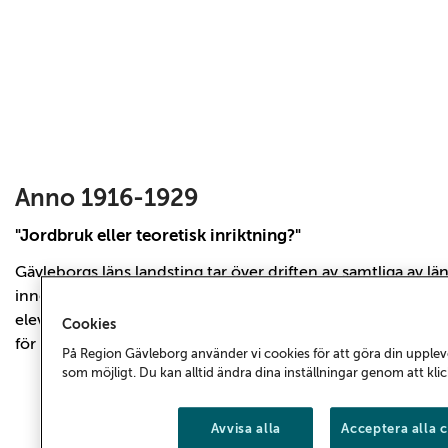
Anno 1916-1929
"Jordbruk eller teoretisk inriktning?"
Gävleborgs läns landsting tar över driften av samtliga av lä
innehöll den allmänna kursen både allmänbildande och prak
eleverna själva välja mellan en praktisk jordbruksinriktning 
Cookies
för den som avsåg att studera vidare.
På Region Gävleborg använder vi cookies för att göra din upple
som möjligt. Du kan alltid ändra dina inställningar genom att kli
Avvisa alla
Acceptera alla 