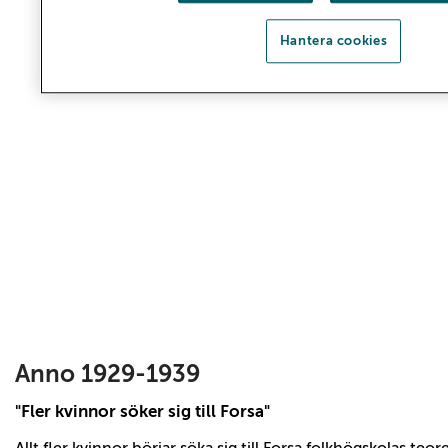
Hantera cookies
Powered
by
flickr
embed
.
Anno 1929-1939
"Fler kvinnor söker sig till Forsa"