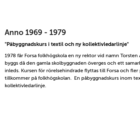
Powered
by
flickr
embed
.
Anno 1969 - 1979
"Påbyggnadskurs i textil och ny kollektivledarlinje"
1978 får Forsa folkhögskola en ny rektor vid namn Torsten
byggs då den gamla skolbyggnaden överges och ett samarb
inleds. Kursen för rörelsehindrade flyttas till Forsa och fle
tillkommer på folkhögskolan. En påbyggnadskurs inom texti
kollektivledarlinje.
Powered
by