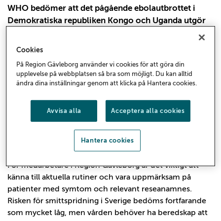
WHO bedömer att det pågående ebolautbrottet i
Demokratiska republiken Kongo och Uganda utgör
ett internationellt hälsohot. För medarbetare i
Region Gävleborg är det viktigt att känna till
Cookies
symtom, vara uppmärksam på reseanamnes och
På Region Gävleborg använder vi cookies för att göra din
följa aktuella rutiner för handläggning vid misstanke
upplevelse på webbplatsen så bra som möjligt. Du kan alltid
om ebola.
ändra dina inställningar genom att klicka på Hantera cookies.
Världshälsoorganisationen (WHO) bedömer att
Avvisa alla
Acceptera alla cookies
pågående ebolautbrott i Demokratiska republiken
Kongo och Uganda utgör ett internationellt hälsohot.
Folkhälsomyndigheten följer utvecklingen och har gått
Hantera cookies
ut med information till svensk hälso- och sjukvård.
För medarbetare i Region Gävleborg är det viktigt att
känna till aktuella rutiner och vara uppmärksam på
patienter med symtom och relevant reseanamnes.
Risken för smittspridning i Sverige bedöms fortfarande
som mycket låg, men vården behöver ha beredskap att