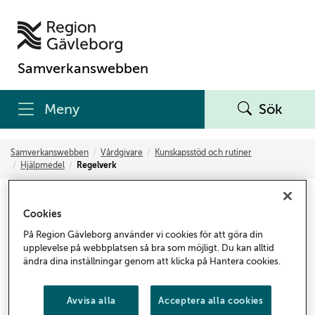
Samverkanswebben
Meny
Sök
Samverkanswebben
Vårdgivare
Kunskapsstöd och rutiner
Hjälpmedel
Regelverk
Regelverk – hjälpmedel
Cookies
På Region Gävleborg använder vi cookies för att göra din
Regelverk och riktlinjer för hjälpmedelsförskrivning.
upplevelse på webbplatsen så bra som möjligt. Du kan alltid
ändra dina inställningar genom att klicka på Hantera cookies.
Förskrivning av hjälpmedel utgår från en helhetssyn på
patientens livssituation. Det innebär att fysiska, psykiska
och sociala behov tillgodoses.
Avvisa alla
Acceptera alla cookies