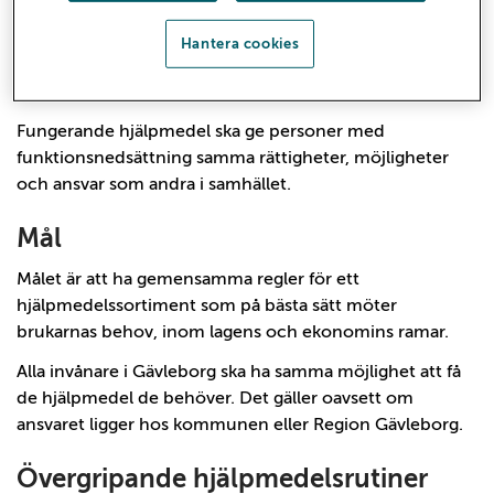
Patienten ska vara delaktig i processen och ha inflytande
samt möjlighet att välja hjälpmedel. Patientens
Hantera cookies
erfarenheter och kunskap om sin funktionsnedsättning
och sina behov ska tas tillvara.
Fungerande hjälpmedel ska ge personer med
funktionsnedsättning samma rättigheter, möjligheter
och ansvar som andra i samhället.
Mål
Målet är att ha gemensamma regler för ett
hjälpmedelssortiment som på bästa sätt möter
brukarnas behov, inom lagens och ekonomins ramar.
Alla invånare i Gävleborg ska ha samma möjlighet att få
de hjälpmedel de behöver. Det gäller oavsett om
ansvaret ligger hos kommunen eller Region Gävleborg.
Övergripande hjälpmedelsrutiner