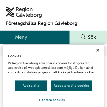
Företagshälsa Region Gävleborg
Meny
Sök
Företagshälsa Region Gävleborg
Om webbplatsen
Cookies
På Region Gävleborg använder vi cookies för att göra din
Om webbplatsen
upplevelse på webbplatsen så bra som möjligt. Du kan alltid
ändra dina inställningar genom att klicka på Hantera cookies.
Företagshälsa Region Gävleborgs webbplats
innehåller information om företagshälsans tjänster
Avvisa alla
Acceptera alla cookies
inom arbetsmiljö, hälsa och arbetslivsinriktad
rehabilitering. Här finns stöd för Region Gävleborg,
Hantera cookies
anslutna kommuner och kommunala bolag i arbetet
med att skapa hållbara arbetsplatser och en god