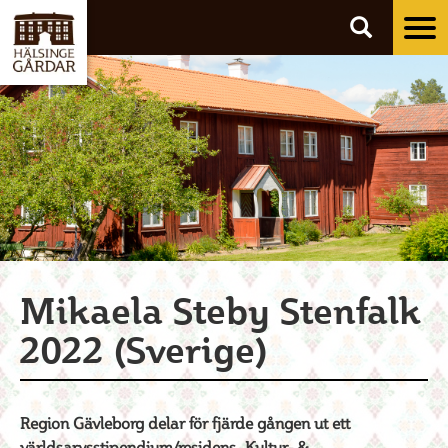
Tog
nav
Mikaela Steby Stenfalk
2022 (Sverige)
Region Gävleborg delar för fjärde gången ut ett
världsarvsstipendium/residens. Kultur- &