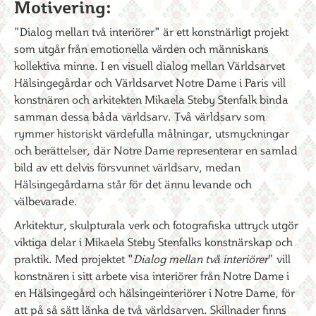
Motivering:
"Dialog mellan två interiörer" är ett konstnärligt projekt
som utgår från emotionella värden och människans
kollektiva minne. I en visuell dialog mellan Världsarvet
Hälsingegårdar och Världsarvet Notre Dame i Paris vill
konstnären och arkitekten Mikaela Steby Stenfalk binda
samman dessa båda världsarv. Två världsarv som
rymmer historiskt värdefulla målningar, utsmyckningar
och berättelser, där Notre Dame representerar en samlad
bild av ett delvis försvunnet världsarv, medan
Hälsingegårdarna står för det ännu levande och
välbevarade.
Arkitektur, skulpturala verk och fotografiska uttryck utgör
viktiga delar i Mikaela Steby Stenfalks konstnärskap och
praktik. Med projektet "
Dialog mellan två interiörer
" vill
konstnären i sitt arbete visa interiörer från Notre Dame i
en Hälsingegård och hälsingeinteriörer i Notre Dame, för
att på så sätt länka de två världsarven. Skillnader finns