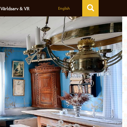
Världsarv & VR
English